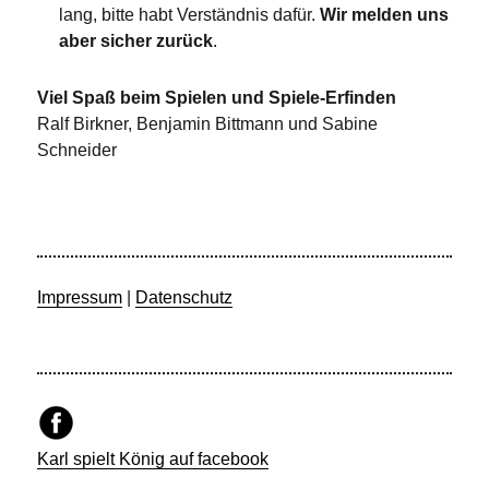
lang, bitte habt Verständnis dafür.
Wir melden uns
aber sicher zurück
.
Viel Spaß beim Spielen und Spiele-Erfinden
Ralf Birkner, Benjamin Bittmann und Sabine
Schneider
Impressum
|
Datenschutz
Karl spielt König auf facebook