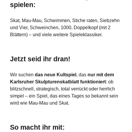
spielen:
Skat, Mau-Mau, Schwimmen, Stiche raten, Siebzehn
und Vier, Schweinchen, 1000, Doppelkopf (mit 2
Blättern) – und viele weitere Spiele­klassiker.
Jetzt seid ihr dran!
Wir suchen
das neue Kultspiel
, das
nur mit dem
Karlsruher Skulpturenskatblatt funktioniert
: ob
blitzschnell, strategisch, total verrückt oder herrlich
simpel – ein Spiel, das eines Tages so bekannt sein
wird wie Mau-Mau und Skat.
So macht ihr mit: