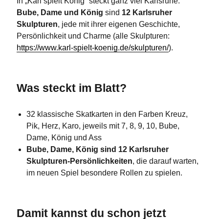
In „Karl spielt König“ steckt ganz viel Karlsruhe:
Bube, Dame und König
sind
12 Karlsruher
Skulpturen
, jede mit ihrer eigenen Geschichte,
Persönlichkeit und Charme (alle Skulpturen:
https://www.karl-spielt-koenig.de/skulpturen/
).
Was steckt im Blatt?
32 klassische Skatkarten in den Farben Kreuz,
Pik, Herz, Karo, jeweils mit 7, 8, 9, 10, Bube,
Dame, König und Ass
Bube, Dame, König sind 12 Karlsruher
Skulpturen-Persönlichkeiten
, die darauf warten,
im neuen Spiel besondere Rollen zu spielen.
Damit kannst du schon jetzt